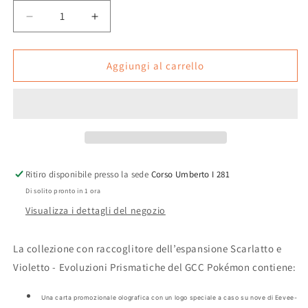
Diminuisci
Aumenta
quantità
quantità
per
per
Pokémon
Pokémon
Aggiungi al carrello
TCG
TCG
-
-
Evoluzioni
Evoluzioni
Prismatiche
Prismatiche
Collezione
Collezione
con
con
Poster
Poster
Ritiro disponibile presso la sede
Corso Umberto I 281
SV8.5
SV8.5
Di solito pronto in 1 ora
(ITA)
(ITA)
Visualizza i dettagli del negozio
La collezione con raccoglitore dell’espansione Scarlatto e
Violetto - Evoluzioni Prismatiche del GCC Pokémon contiene:
Una carta promozionale olografica con un logo speciale a caso su nove di Eevee-