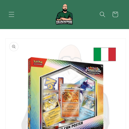
Vai
direttamente
ai contenuti
Carrello
Passa alle
informazioni
sul prodotto