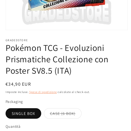
Apri
contenuti
multimediali
GRADEDSTORE
Pokémon TCG - Evoluzioni
1
in
finestra
Prismatiche Collezione con
modale
Poster SV8.5 (ITA)
Prezzo
€34,90 EUR
di
Imposte incluse.
Spese di spedizione
calcolate al check-out.
listino
Packaging
Variante
SINGLE BOX
CASE (6 BOX)
esaurita
o
non
Quantità
disponibile