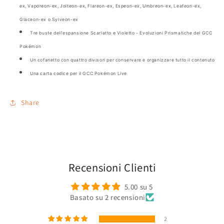
ex, Vaporeon-ex, Jolteon-ex, Flareon-ex, Espeon-ex, Umbreon-ex, Leafeon-ex,
Glaceon-ex o Sylveon-ex
Tre buste dell’espansione Scarlatto e Violetto - Evoluzioni Prismatiche del GCC
Pokémon
Un cofanetto con quattro divisori per conservare e organizzare tutto il contenuto
Una carta codice per il GCC Pokémon Live
Share
Recensioni Clienti
5.00 su 5
Basato su 2 recensioni
2