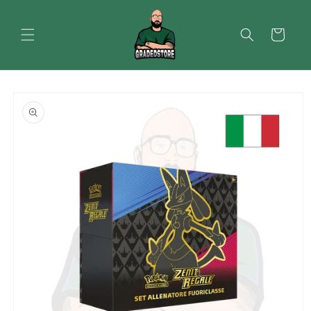
Vai
direttamente
ai contenuti
Carrello
Passa alle
informazioni
sul prodotto