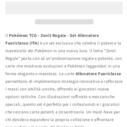
Regale
Regale
-
-
Set
Set
Allenatore
Allenatore
Fuoriclasse
Fuoriclasse
(ITA)
(ITA)
Il
Pokémon TCG - Zenit Regale - Set Allenatore
Fuoriclasse (ITA)
è un set esclusivo che celebra il potere e la
maestosità dei Pokémon in una nuova luce. Il tema "Zenit
Regale" porta con sé un'ambientazione regale e potente, con
carte che mostrano evoluzioni e Pokémon leggendari in una
forma elegante e maestosa. Le carte
Allenatore Fuoriclasse
permettono di implementare strategie innovative e rafforzare
i mazzi con abilità uniche, offrendo ai giocatori nuove
opzioni tattiche. Con illustrazioni raffinate e meccaniche
speciali, questo set è perfetto per i collezionisti e i giocatori
che cercano carte potenti e straordinarie. Un must-have per
chi desidera espandere la propria collezione e affrontare