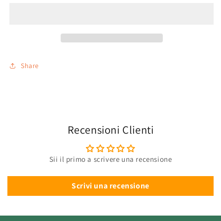
Exclusive
Exclusive
-
-
Ghostly
Ghostly
Gathering
Gathering
Playmat
Playmat
Share
Recensioni Clienti
Sii il primo a scrivere una recensione
Scrivi una recensione