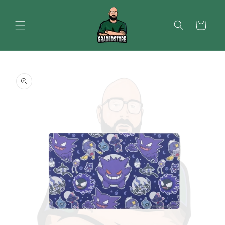
Vai
direttamente
ai contenuti
Carrello
Passa alle
informazioni
sul prodotto