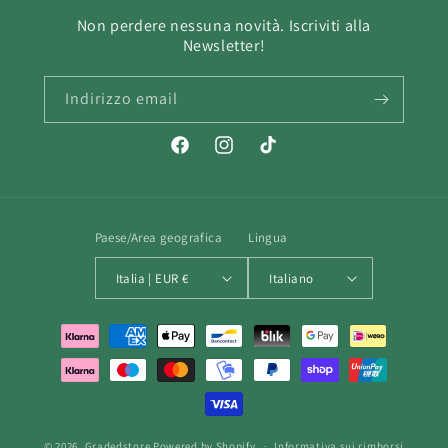
Non perdere nessuna novità. Iscriviti alla
Newsletter!
Indirizzo email
Facebook
Instagram
TikTok
Paese/Area geografica
Lingua
Italia | EUR €
Italiano
Metodi
di
pagamento
© 2026,
Gradedstore
Powered by Shopify
Informativa sui rimborsi